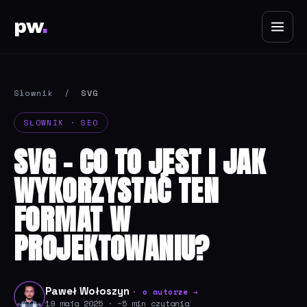
pw
.
Słownik
/
SVG
SŁOWNIK · SEO
SVG - CO TO JEST I JAK
WYKORZYSTAĆ TEN
FORMAT W
PROJEKTOWANIU?
Paweł Wołoszyn
· o autorze →
19 maja 2025 · ~5 min czytania