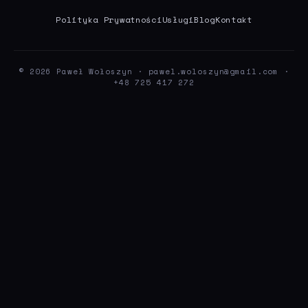
Polityka Prywatności
Usługi
Blog
Kontakt
© 2026 Paweł Wołoszyn ·
pawel.woloszyn@gmail.com
·
+48 725 417 272