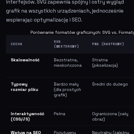
interfejsów. SVG zapewnia spójny i ostry wygląd
grafik na wszystkich urządzeniach, jednocześnie
wspierając optymalizację i SEO.
Porównanie formatów graficznych: SVG vs. Format
SVG
CECHA
PNG (RASTROWY)
(WEKTOROWY)
Skalowalność
Bezstratna,
Stratna
nieskończona
(pikselizacja)
Typowy
Bardzo mały
Średni do dużego
rozmiar pliku
(dla prostych
grafik)
Interaktywność
Pełna
Ograniczona (cały
(CSS/JS)
obraz)
Wpływ na SEO
Pozytywny
Neutralny (zależny