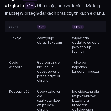
atrybutu
alt
.
Oba mają inne zadanie i działają
inaczej w przeglądarkach oraz czytnikach ekranu.
CECHA
ALT
TITLE
Funkcja
Zastępuje
Wyświetla
obraz tekstem
dodatkowy opis
jako tooltip
(dymek)
Kiedy
Gdy obraz się
Tylko po
widoczny
nie ładuje;
najechaniu
odczytywany
kursorem myszy
przez czytniki
ekranu
Dostępność
Obowiązkowy
Niewidoczny dla
dla
użytkowników
użytkowników
klawiatury i
czytników
urządzeń
ekranu
dotykowych