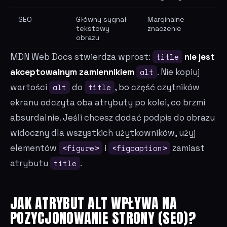
SEO
Główny sygnał
Marginalne
tekstowy
znaczenie
obrazu
MDN Web Docs stwierdza wprost:
title
nie jest
akceptowalnym zamiennikiem
alt
. Nie kopiuj
wartości
alt
do
title
, bo część czytników
ekranu odczyta oba atrybuty po kolei, co brzmi
absurdalnie. Jeśli chcesz dodać podpis do obrazu
widoczny dla wszystkich użytkowników, użyj
elementów
<figure>
i
<figcaption>
zamiast
atrybutu
title
.
JAK ATRYBUT ALT WPŁYWA NA
POZYCJONOWANIE STRONY (SEO)?