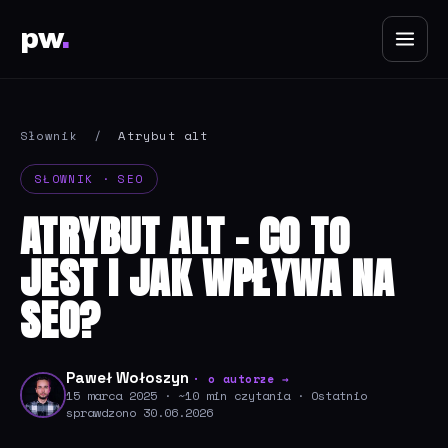
pw
.
Słownik
/
Atrybut alt
SŁOWNIK · SEO
ATRYBUT ALT - CO TO
JEST I JAK WPŁYWA NA
SEO?
Paweł Wołoszyn
· o autorze →
15 marca 2025 · ~10 min czytania · Ostatnio
sprawdzono 30.06.2026