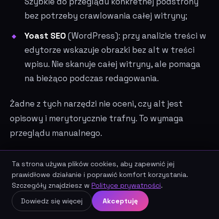
Szybkie do przeglądu konkretnej podstrony
bez potrzeby crawlowania całej witryny;
Yoast SEO
(WordPress): przy analizie treści w
edytorze wskazuje obrazki bez alt w treści
wpisu. Nie skanuje całej witryny, ale pomaga
na bieżąco podczas redagowania.
Żadne z tych narzędzi nie oceni, czy alt jest
opisowy i merytorycznie trafny. To wymaga
przeglądu manualnego.
Ta strona używa plików cookies, aby zapewnić jej
ŹRÓDŁA
prawidłowe działanie i poprawić komfort korzystania.
Szczegóły znajdziesz w
Polityce prywatności
.
Google Search Central: Image SEO Best
Umów darmową konsultację SEO
Dowiedz się więcej
Akceptuję
Practices –
https://developers.google.com/se