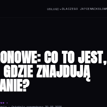
DLACZEGO JA?
CENNIK
SŁOW
USŁUGI
RONOWE: CO TO JEST,
I GDZIE ZNAJDUJĄ
ANIE?
rze →
ania · Ostatnio sprawdzono 30.06.2026