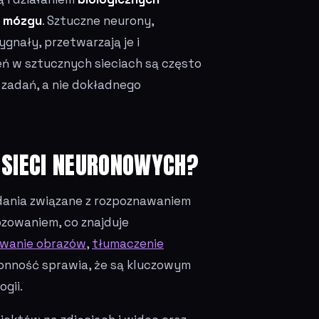
i mózgu
. Sztuczne neurony,
ygnały, przetwarzają je i
zeń w sztucznych sieciach są często
zadań, a nie dokładnego
 SIECI NEURONOWYCH?
dania związane z rozpoznawaniem
zowaniem, co znajduje
wanie obrazów
,
tłumaczenie
onność sprawia, że są kluczowym
gii.