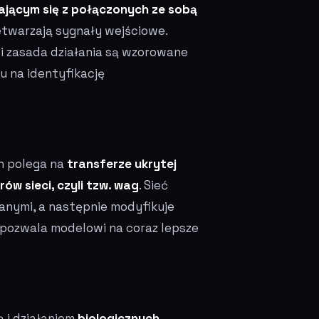
ącym się z połączonych ze sobą
zetwarzają sygnały wejściowe.
a i zasada działania są wzorowane
u na identyfikację
h polega na
transferze ukrytej
w sieci, czyli tzw. wag
. Sieć
wanymi, a następnie modyfikuje
 pozwala modelowi na coraz lepsze
 i działaniem
biologicznych