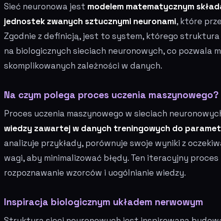
Sieć neuronowa jest
modelem matematycznym składaj
jednostek zwanych sztucznymi neuronami
, które pr
Zgodnie z definicją, jest to system, którego struktur
na biologicznych sieciach neuronowych, co pozwala m
skomplikowanych zależności w danych.
Na czym polega proces uczenia maszynowego?
Proces uczenia maszynowego w sieciach neuronowyc
wiedzy zawartej w danych treningowych do parametró
analizuje przykłady, porównuje swoje wyniki z oczeki
wagi, aby minimalizować błędy. Ten iteracyjny proces
rozpoznawanie wzorców i uogólnianie wiedzy.
Inspiracja biologicznym układem nerwowym
Struktura sieci neuronowych jest inspirowana budową