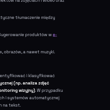
iektów na zdjęciach i wideo oraz
yczne tłumaczenie między
ugerowanie produktów w
e-
, obrazów, a nawet muzyki.
entyfikować i klasyfikować
cznej (np. analiza zdjęć
itoring wizyjny)
. W przypadku
ych i systemów automatycznej
h na tekst.