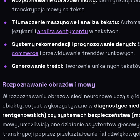
Rozpoznawanie obrazów i mowy:
Identyfikacja ob
transkrypcja mowy na tekst.
Tłumaczenie maszynowe i analiza tekstu:
Automat
językami i
analiza sentymentu
w tekstach.
Systemy rekomendacji i prognozowanie danych:
S
commerce
i przewidywanie trendów rynkowych.
Generowanie treści:
Tworzenie unikalnych tekstów
Rozpoznawanie obrazów i mowy
W rozpoznawaniu obrazów sieci neuronowe uczą się id
obiekty, co jest wykorzystywane w
diagnostyce medy
rentgenowskich) czy systemach bezpieczeństwa (mon
mowy, umożliwiają one działanie asystentów głosow
transkrypcji poprzez przekształcanie fal dźwiękowyc