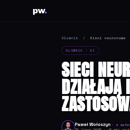
pw
.
Słownik
/
Sieci neuronowe
SŁOWNIK · AI
SIECI NEU
DZIAŁAJĄ 
ZASTOSOW
Paweł Wołoszyn
· o auto
31 lipca 2025 · ~5 min czyt