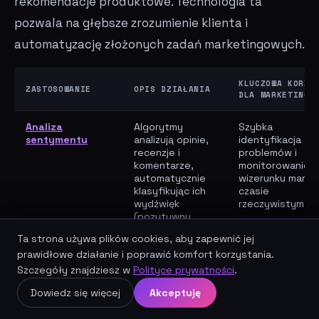
rekomendacje produktowe. Technologia ta
pozwala na głębsze zrozumienie klienta i
automatyzację złożonych zadań marketingowych.
KLUCZOWA KORZY
ZASTOSOWANIE
OPIS DZIAŁANIA
DLA MARKETINGU
Analiza
Algorytmy
Szybka
sentymentu
analizują opinie,
identyfikacja
recenzje i
problemów i
komentarze,
monitorowanie
automatycznie
wizerunku marki 
klasyfikując ich
czasie
wydźwięk
rzeczywistym.
(pozytywny,
negatywny,
Ta strona używa plików cookies, aby zapewnić jej
neutralny).
prawidłowe działanie i poprawić komfort korzystania.
Szczegóły znajdziesz w
Polityce prywatności
.
Automatyzacja
Inteligentne
Skrócenie czasu
obsługi klienta
chatboty
i
reakcji, odciążen
Umów darmową konsultację SEO
Dowiedz się więcej
Akceptuję
systemy
konsultantów i
klasyfikacji
zwiększenie