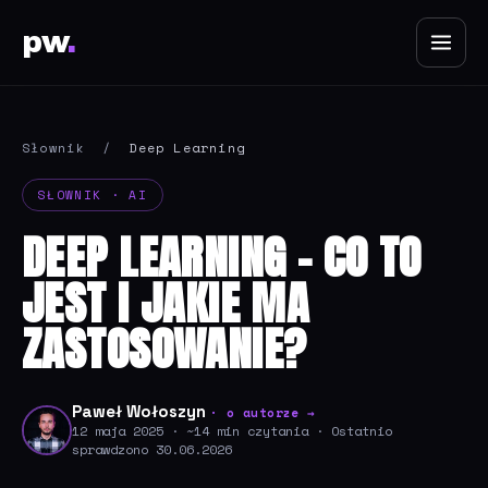
pw
.
Słownik
/
Deep Learning
SŁOWNIK · AI
DEEP LEARNING - CO TO
JEST I JAKIE MA
ZASTOSOWANIE?
Paweł Wołoszyn
· o autorze →
12 maja 2025 · ~14 min czytania · Ostatnio
sprawdzono 30.06.2026