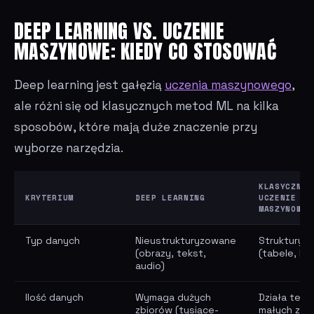
DEEP LEARNING VS. UCZENIE
MASZYNOWE: KIEDY CO STOSOWAĆ
Deep learning jest gałęzią
uczenia maszynowego
,
ale różni się od klasycznych metod ML na kilka
sposobów, które mają duże znaczenie przy
wyborze narzędzia.
KLASYCZNE
KRYTERIUM
DEEP LEARNING
UCZENIE
MASZYNOWE
Typ danych
Nieustrukturyzowane
Strukturyz
(obrazy, tekst,
(tabele, lic
audio)
Ilość danych
Wymaga dużych
Działa też 
zbiorów (tysiące-
małych zbi