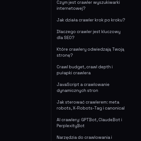
Czym jest crawler wyszukiwarki
internetowej?
Jak działa crawler krok po kroku?
Dlaczego crawler jest kluczowy
dla SEO?
Które crawlery odwiedzają Twoją
stronę?
Crawl budget, crawl depth i
pułapki crawlera
JavaScript a crawlowanie
dynamicznych stron
Jak sterować crawlerem: meta
robots, X-Robots-Tag i canonical
AI crawlery: GPTBot, ClaudeBot i
PerplexityBot
Narzędzia do crawlowania i