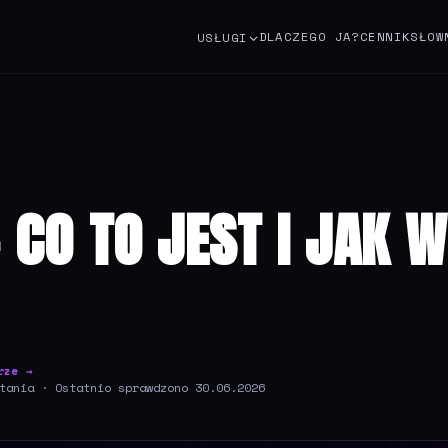
DLACZEGO JA?
CENNIK
SŁOW
USŁUGI
 CO TO JEST I JAK 
rze →
tania · Ostatnio sprawdzono 30.06.2026