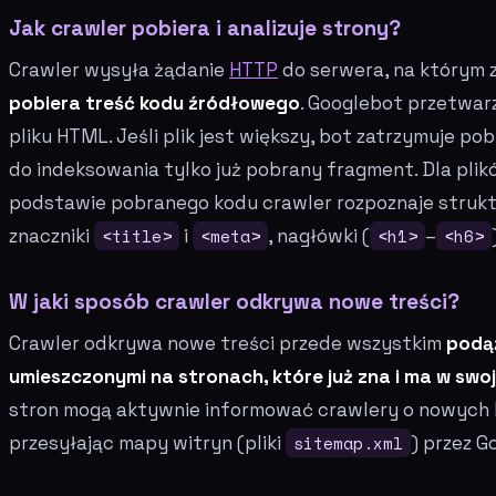
Jak crawler pobiera i analizuje strony?
Crawler wysyła żądanie
HTTP
do serwera, na którym z
pobiera treść kodu źródłowego
. Googlebot przetwar
pliku HTML. Jeśli plik jest większy, bot zatrzymuje pob
do indeksowania tylko już pobrany fragment. Dla plik
podstawie pobranego kodu crawler rozpoznaje struk
znaczniki
<title>
i
<meta>
, nagłówki (
<h1>
–
<h6>
W jaki sposób crawler odkrywa nowe treści?
Crawler odkrywa nowe treści przede wszystkim
podąż
umieszczonymi na stronach, które już zna i ma w swoj
stron mogą aktywnie informować crawlery o nowych l
przesyłając mapy witryn (pliki
sitemap.xml
) przez G