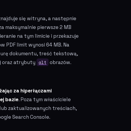
najduje się witryna, a następnie
za maksymalnie pierwsze 2 MB
ieranie na tym limicie i przekazuje
ów PDF limit wynosi 64 MB. Na
turę dokumentu, treść tekstową,
) oraz atrybuty
alt
obrazów.
ając za hiperłączami
ej bazie
. Poza tym właściciele
ub zaktualizowanych treściach,
oogle Search Console.