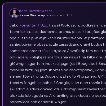
MOJE PRZEMYŚLENIA
Paweł Wołoszyn
· konsultant SEO
Jako
konsultant SEO
, Paweł Wołoszyn, podkreślam, że
techniczna, lecz dosłowna brama, przez którą Google
ogóle istnieje w wynikach wyszukiwania. W praktyce 
zaniedbywane obszary: źle zarządzany crawl budget
commerce oraz treści ukryte za JavaScriptem po stro
odkłada w kolejkę renderowania nawet na kilka dni. 
głównym agentem indeksującym jest Googlebot Smart
mobilna witryny jest uboższa od desktopowej, Googl
elementów strony. Osobny wątek to AI crawlery: GPTB
treść w innych celach niż Google, a ich ruch rośnie 
świadomie zdecydować, czy udostępniasz zawartoś
blokada lub zgoda na AI crawling przekłada się bez
odpowiedziach generatywnych.