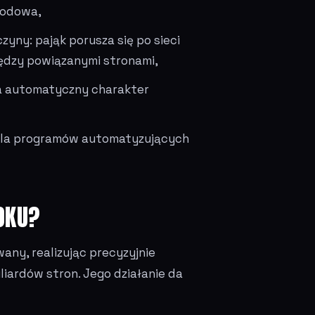
rodowa,
zyny: pająk porusza się po sieci
iędzy powiązanymi stronami,
a automatyczny charakter
dla programów automatyzujących
OKU?
wany, realizując precyzyjnie
iardów stron. Jego działanie da