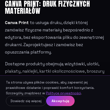
CANVA PRINT: DRUK FIZYCZNYCH
MATERIAŁÓW
Canva Print
to usługa druku, dzięki której
zamówisz fizyczne materiały bezpośrednio z
edytora, bez eksportowania pliku do zewnętrznej
drukarni. Zaprojektujesz i zamówisz bez
opuszczania platformy.
Dostępne produkty obejmują wizytówki, ulotki,
plakaty, naklejki, kartki okolicznościowe, broszury
i odzież z nadrukiem. Wizytówki startują od ok.
Ta strona używa plików cookies, aby zapewnić jej
14,50 USD za 50 sztuk; ulotki od 9 USD. Każde
prawidłowe działanie i poprawić komfort korzystania.
zamówienie zawiera bezpłatną opcję dostawy, a
Szczegóły znajdziesz w
Polityce prywatności
.
Umów darmową konsultację SEO
szybsza wysyłka dostępna jest za dopłatą. Czas
Dowiedz się więcej
Akceptuję
produkcji wynosi 1–2 dni robocze.