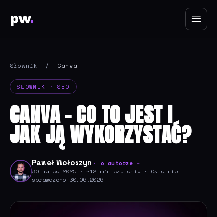
pw
.
Słownik
/
Canva
SŁOWNIK · SEO
CANVA - CO TO JEST I
JAK JĄ WYKORZYSTAĆ?
Paweł Wołoszyn
· o autorze →
30 marca 2025 · ~12 min czytania · Ostatnio
sprawdzono 30.06.2026