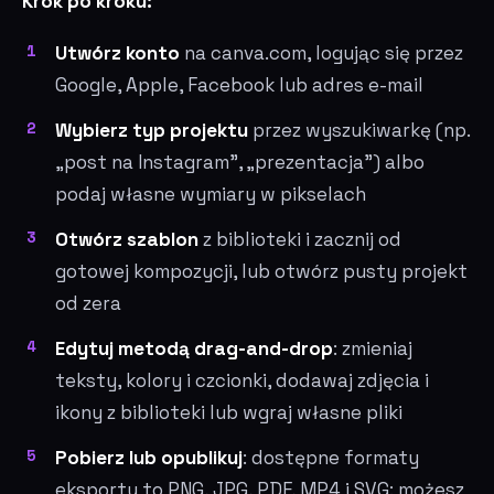
Krok po kroku:
Utwórz konto
na canva.com, logując się przez
Google, Apple, Facebook lub adres e-mail
Wybierz typ projektu
przez wyszukiwarkę (np.
„post na Instagram", „prezentacja") albo
podaj własne wymiary w pikselach
Otwórz szablon
z biblioteki i zacznij od
gotowej kompozycji, lub otwórz pusty projekt
od zera
Edytuj metodą drag-and-drop
: zmieniaj
teksty, kolory i czcionki, dodawaj zdjęcia i
ikony z biblioteki lub wgraj własne pliki
Pobierz lub opublikuj
: dostępne formaty
eksportu to PNG, JPG, PDF, MP4 i SVG; możesz