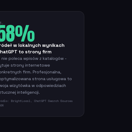
58%
3.
ródeł w lokalnych wynikach
hatGPT to strony firm
I nie poleca wpisów z katalogów -
ytuje strony internetowe
onkretnych firm. Profesjonalna,
optymalizowana strona usługowa to
woja wizytówka w odpowiedziach
ztucznej inteligencji.
ródło: BrightLocal, ChatGPT Search Sources
024