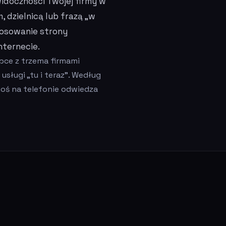
widoczności Twojej firmy w
 dzielnicą lub frazą „w
stosowanie strony
ternecie.
pce z trzema firmami
sługi „tu i teraz”. Według
oś na telefonie odwiedza