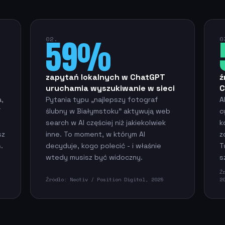
59%
02.
0
zapytań lokalnych w ChatGPT
ź
uruchamia wyszukiwanie w sieci
C
a,
Pytania typu „najlepszy fotograf
A
T
ślubny w Białymstoku” aktywują web
c
search w AI częściej niż jakiekolwiek
k
sz
inne. To moment, w którym AI
z
.
decyduje, kogo polecić - i właśnie
T
wtedy musisz być widoczny.
s
Ź
Źródło: Nectiv / Position Digital, 2025
2