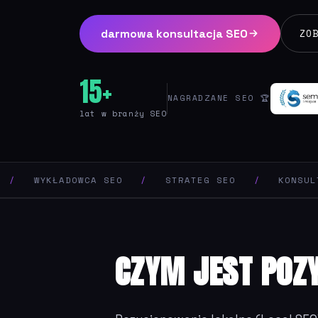
darmowa konsultacja SEO
ZO
15+
NAGRADZANE SEO 🏆
lat w branży SEO
WYKŁADOWCA SEO
/
STRATEG SEO
/
KONSULTANT 
CZYM JEST POZ