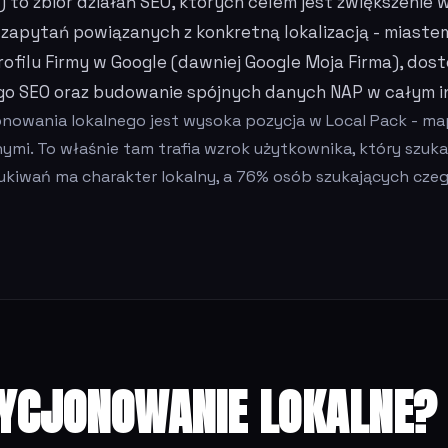
 to zbiór działań SEO, których celem jest zwiększenie 
apytań powiązanych z konkretną lokalizacją - miastem,
rofilu Firmy w Google (dawniej Google Moja Firma), do
o SEO oraz budowanie spójnych danych NAP w całym in
owania lokalnego jest wysoka pozycja w Local Pack - ma
mi. To właśnie tam trafia wzrok użytkownika, który szuka u
kiwań ma charakter lokalny, a 76% osób szukających czeg
YCJONOWANIE LOKALNE?