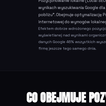
Pozycjonowanie lokalne (Local SEO)
wynikach wyszukiwania Google dla z
pobliżu”. Obejmuje optymalizację P
internetowej do wymogów lokalneg
Efektem dobrze wdrożonego pozycjon
wyświetlanej nad wynikami organiczny
danych Google 46% wszystkich wyszu
firmę jeszcze tego samego dnia.
CO OBEJMUJE POZ