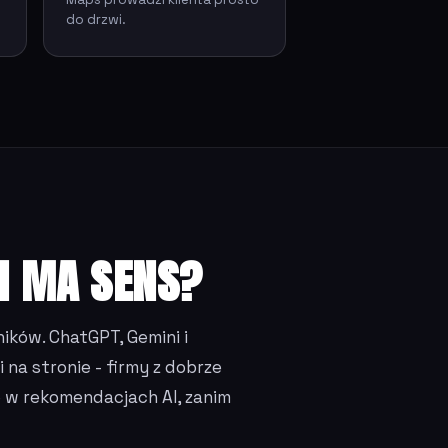
do drzwi.
I MA SENS?
ików. ChatGPT, Gemini i
 na stronie - firmy z dobrze
 w rekomendacjach AI, zanim