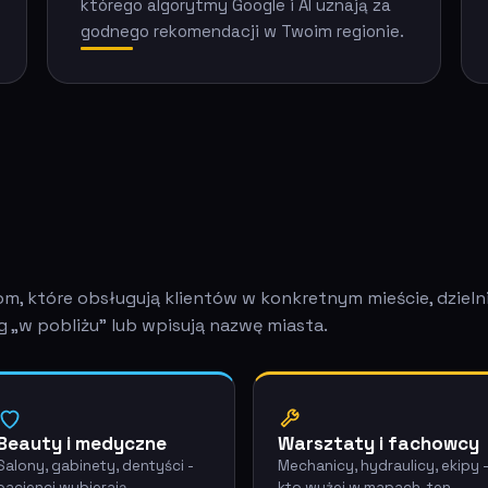
którego algorytmy Google i AI uznają za
godnego rekomendacji w Twoim regionie.
om, które obsługują klientów w konkretnym mieście, dzieln
ug „w pobliżu” lub wpisują nazwę miasta.
Beauty i medyczne
Warsztaty i fachowcy
Salony, gabinety, dentyści -
Mechanicy, hydraulicy, ekipy 
pacjenci wybierają
kto wyżej w mapach, ten