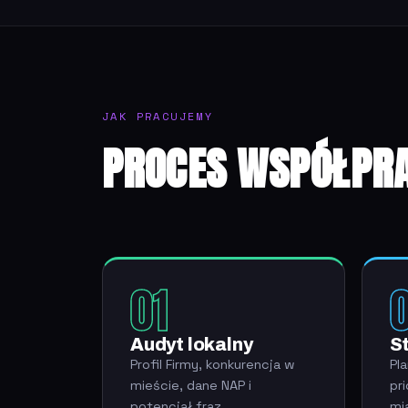
JAK PRACUJEMY
PROCES WSPÓŁPR
01
Audyt lokalny
S
Profil Firmy, konkurencja w
Pl
mieście, dane NAP i
pr
potencjał fraz.
mi