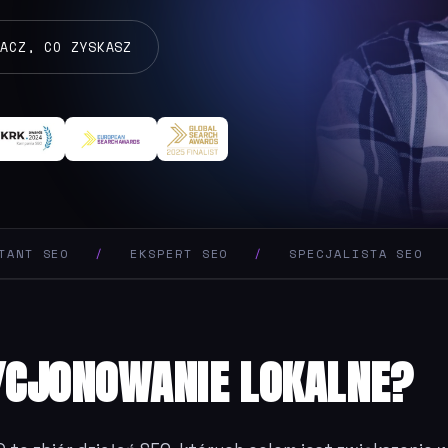
BACZ, CO ZYSKASZ
SEO
/
EKSPERT SEO
/
SPECJALISTA SEO
/
W
YCJONOWANIE LOKALNE?