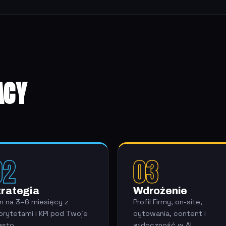
ACY
02
03
trategia
Wdrożenie
an na 3–6 miesięcy z
Profil Firmy, on-site,
iorytetami i KPI pod Twoje
cytowania, content i
asto.
widoczność w AI.