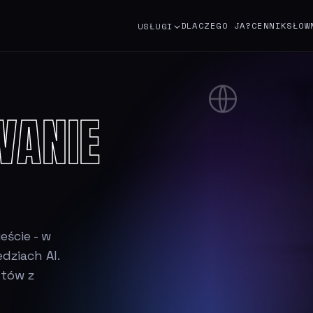
DLACZEGO JA?
CENNIK
SŁOW
USŁUGI
WANIE
ście - w
dziach AI.
ntów z