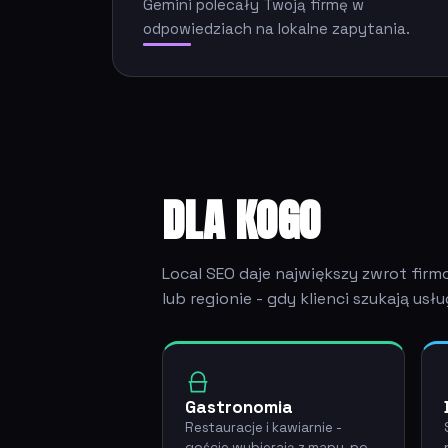
Gemini polecały Twoją firmę w
odpowiedziach na lokalne zapytania.
DLA KOGO
Local SEO daje największy zwrot firm
lub regionie - gdy klienci szukają usł
Gastronomia
Restauracje i kawiarnie -
goście wybierają z mapy, po