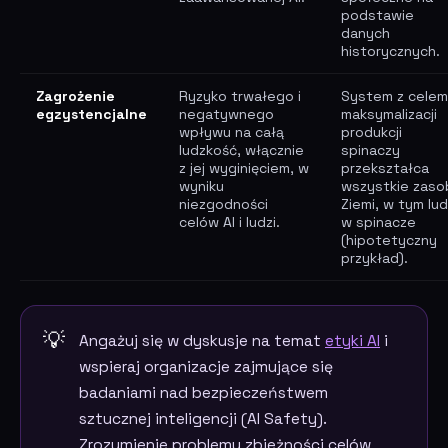
podstawie
danych
historycznych.
Zagrożenie
Ryzyko trwałego i
System z celem
egzystencjalne
negatywnego
maksymalizacji
wpływu na całą
produkcji
ludzkość, włącznie
spinaczy
z jej wyginięciem, w
przekształca
wyniku
wszystkie zaso
niezgodności
Ziemi, w tym lud
celów AI i ludzi.
w spinacze
(hipotetyczny
przykład).
Angażuj się w dyskusje na temat
etyki AI
i
wspieraj organizacje zajmujące się
badaniami nad bezpieczeństwem
sztucznej inteligencji (AI Safety).
Zrozumienie problemu zbieżności celów