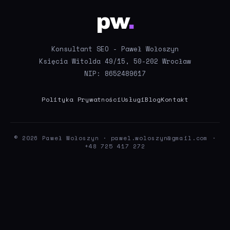
pw
.
Konsultant SEO - Paweł Wołoszyn
Księcia Witolda 49/15, 50-202 Wrocław
NIP: 8652489617
Polityka Prywatności
Usługi
Blog
Kontakt
© 2026 Paweł Wołoszyn ·
pawel.woloszyn@gmail.com
·
+48 725 417 272