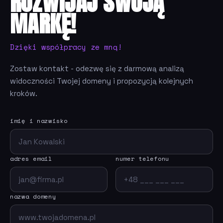
ROZWIJAJ SWOJĄ
MARKĘ!
Dzięki współpracy ze mną!
Zostaw kontakt - odezwę się z darmową analizą
widoczności Twojej domeny i propozycją kolejnych
kroków.
imię i nazwisko
adres email
numer telefonu
nazwa domeny