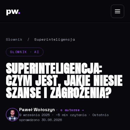
pw
.
Słownik
/
Superinteligencja
SŁOWNIK · AI
SUPERINTELIGENCJA:
CZYM JEST, JAKIE NIESIE
SZANSE I ZAGROŻENIA?
Paweł Wołoszyn
· o autorze →
9 września 2025 · ~5 min czytania · Ostatnio
sprawdzono 30.06.2026