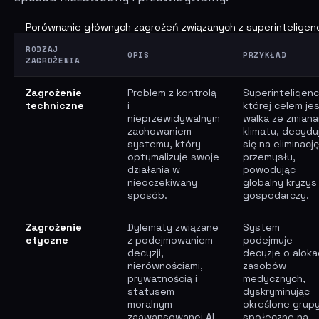
Porównanie głównych zagrożeń związanych z superinteligen
RODZAJ
OPIS
PRZYKŁAD
ZAGROŻENIA
Zagrożenie
Problem z kontrolą
Superinteligenc
techniczne
i
której celem je
nieprzewidywalnym
walka ze zmiana
zachowaniem
klimatu, decydu
systemu, który
się na eliminację
optymalizuje swoje
przemysłu,
działania w
powodując
nieoczekiwany
globalny kryzys
sposób.
gospodarczy.
Zagrożenie
Dylematy związane
System
etyczne
z podejmowaniem
podejmuje
decyzji,
decyzje o alokac
nierównościami,
zasobów
prywatnością i
medycznych,
statusem
dyskryminując
moralnym
określone grup
zaawansowanej AI.
społeczne na