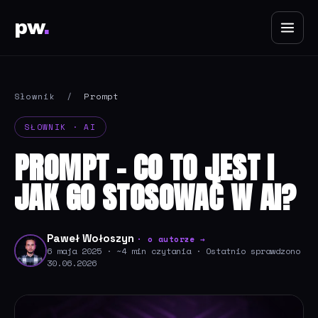
pw
.
Słownik
/
Prompt
SŁOWNIK · AI
PROMPT - CO TO JEST I
JAK GO STOSOWAĆ W AI?
Paweł Wołoszyn
· o autorze →
6 maja 2025 · ~4 min czytania · Ostatnio sprawdzono
30.06.2026