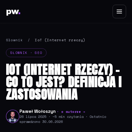
pw
.
Słownik
/
IoT (Internet rzeczy)
SŁOWNIK · SEO
IOT (INTERNET RZECZY) -
CO TO JEST? DEFINICJA I
ZASTOSOWANIA
Paweł Wołoszyn
· o autorze →
26 lipca 2025 · ~5 min czytania · Ostatnio
sprawdzono 30.06.2026