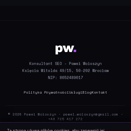
pw
.
Konsultant SEO - Paweł Wołoszyn
Księcia Witolda 49/15, 50-202 Wrocław
NIP: 8652489617
Polityka Prywatności
Usługi
Blog
Kontakt
© 2026 Paweł Wołoszyn ·
pawel.woloszyn@gmail.com
·
+48 725 417 272
Ta strona używa plików cookies, aby zapewnić jej