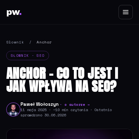
pw
.
Słownik
/
Anchor
SŁOWNIK · SEO
ANCHOR - CO TO JEST I
JAK WPŁYWA NA SEO?
Paweł Wołoszyn
· o autorze →
11 maja 2025 · ~10 min czytania · Ostatnio
sprawdzono 30.06.2026