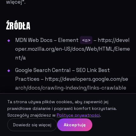
więcej".
ŹRÓDŁA
MDN Web Docs – Element
<a>
–
https://devel
oper.mozilla.org/en-US/docs/Web/HTML/Eleme
nt/a
Google Search Central – SEO Link Best
Practices –
https://developers.google.com/se
arch/docs/crawling-indexing/links-crawlable
Google Search Central – SEO Starter Guide –
h
Ta strona używa plików cookies, aby zapewnić jej
ttps://developers.google.com/search/docs/fu
prawidłowe działanie i poprawić komfort korzystania.
Szczegóły znajdziesz w
Polityce prywatności
.
ndamentals/seo-starter-guide
Umów darmową konsultację SEO
Dowiedz się więcej
Akceptuję
Google Search Console – Raport Linki (Top