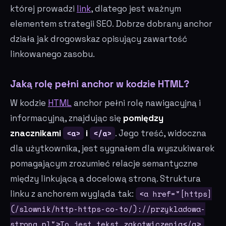
której prowadzi
link
, dlatego jest ważnym
elementem strategii SEO. Dobrze dobrany anchor
działa jak drogowskaz opisujący zawartość
linkowanego zasobu.
Jaką rolę pełni anchor w kodzie HTML?
W kodzie
HTML
anchor pełni rolę nawigacyjną i
informacyjną, znajdując się
pomiędzy
znacznikami
<a>
i
</a>
. Jego treść, widoczna
dla użytkownika, jest sygnałem dla wyszukiwarek
pomagającym zrozumieć relacje semantyczne
między linkującą a docelową stroną. Struktura
linku z anchorem wygląda tak:
<a href="[https]
(/slownik/http-https-co-to/)://przykladowa-
strona.pl">To jest tekst zakotwiczenia</a>
.