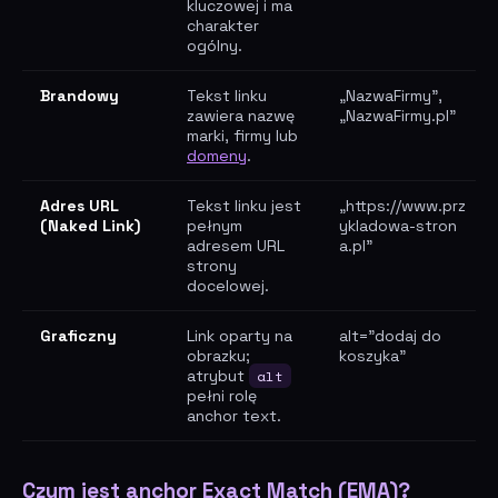
kluczowej i ma
charakter
ogólny.
Brandowy
Tekst linku
„NazwaFirmy",
zawiera nazwę
„NazwaFirmy.pl"
marki, firmy lub
domeny
.
Adres URL
Tekst linku jest
„
https://www.prz
(Naked Link)
pełnym
ykladowa-stron
adresem URL
a.pl"
strony
docelowej.
Graficzny
Link oparty na
alt="dodaj do
obrazku;
koszyka"
atrybut
alt
pełni rolę
anchor text.
Czym jest anchor Exact Match (EMA)?