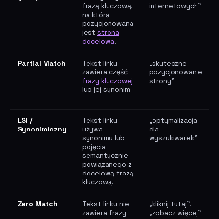
frazą kluczową,
internetowych"
na którą
pozycjonowana
jest
strona
docelowa
.
Partial Match
Tekst linku
„skuteczne
zawiera część
pozycjonowanie
frazy kluczowej
strony"
lub jej synonim.
LSI /
Tekst linku
„optymalizacja
Synonimiczny
używa
dla
synonimu lub
wyszukiwarek"
pojęcia
semantycznie
powiązanego z
docelową frazą
kluczową.
Zero Match
Tekst linku nie
„kliknij tutaj",
zawiera frazy
„zobacz więcej"