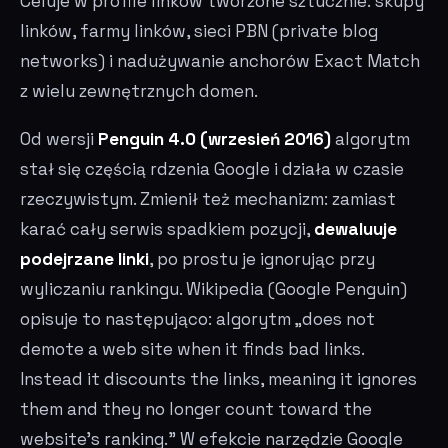
Celuje w profile linków tworzone sztucznie: skupy
linków, farmy linków, sieci PBN (private blog
networks) i nadużywanie anchorów Exact Match
z wielu zewnętrznych domen.
Od wersji
Penguin 4.0 (wrzesień 2016)
algorytm
stał się częścią rdzenia Google i działa w czasie
rzeczywistym. Zmienił też mechanizm: zamiast
karać cały serwis spadkiem pozycji,
dewaluuje
podejrzane linki
, po prostu je ignorując przy
wyliczaniu rankingu. Wikipedia (Google Penguin)
opisuje to następująco: algorytm „does not
demote a web site when it finds bad links.
Instead it discounts the links, meaning it ignores
them and they no longer count toward the
website's ranking." W efekcie narzędzie Google